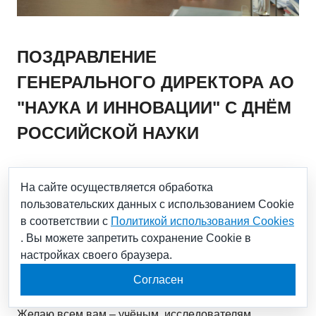
ПОЗДРАВЛЕНИЕ
ГЕНЕРАЛЬНОГО ДИРЕКТОРА АО
"НАУКА И ИННОВАЦИИ" С ДНЁМ
РОССИЙСКОЙ НАУКИ
08.02.2021
На сайте осуществляется обработка
пользовательских данных с использованием Cookie
Уважаемые коллеги!
в соответствии с
Политикой использования Cookies
. Вы можете запретить сохранение Cookie в
настройках своего браузера.
Примите мои искренние поздравления с Днём
российской науки!
Согласен
Желаю всем вам – учёным, исследователям,