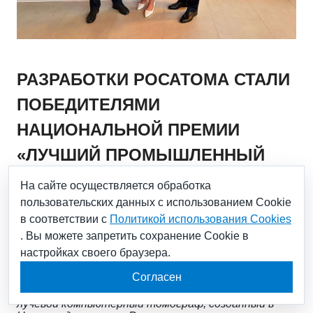
РАЗРАБОТКИ РОСАТОМА СТАЛИ
ПОБЕДИТЕЛЯМИ
НАЦИОНАЛЬНОЙ ПРЕМИИ
«ЛУЧШИЙ ПРОМЫШЛЕННЫЙ
ДИЗАЙН РОССИИ»
На сайте осуществляется обработка
пользовательских данных с использованием Cookie
в соответствии с
Политикой использования Cookies
13.09.2024
. Вы можете запретить сохранение Cookie в
настройках своего браузера.
Зарядная станция компании «Парус электро»
Согласен
выиграла в экспертном голосовании номинации
«Городской дизайн», а передвижной конусно-
лучевой компьютерный томограф, созданный в