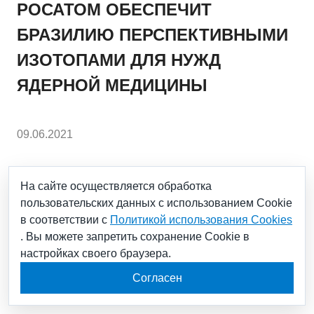
РОСАТОМ ОБЕСПЕЧИТ
БРАЗИЛИЮ ПЕРСПЕКТИВНЫМИ
ИЗОТОПАМИ ДЛЯ НУЖД
ЯДЕРНОЙ МЕДИЦИНЫ
09.06.2021
АО «Всерегиональное объединение «Изотоп»
(входит в группу компаний АО «Русатом Хэлскеа»),
На сайте осуществляется обработка
официальный поставщик изотопной продукции
пользовательских данных с использованием Cookie
Госкорпорации «Росатом», заключило новый
в соответствии с
Политикой использования Cookies
пятилетний контракт с Институтом энергетических и
ядерных исследований Бразилии IPEN
. Вы можете запретить сохранение Cookie в
(подразделение Национальной комиссии по ядерной
настройках своего браузера.
энергии CNEN) на поставки наиболее
перспективных в радиофармацевтике медицинских
Согласен
изотопов — лютеция-177 (Lu-177) и актиния-225 (Ac-
225).