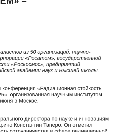
ЕМ» –
листов из 50 организаций: научно-
рпорации «Росатом», государственной
ости «Роскосмос», предприятий
йской академии наук и Высшей школы.
я конференция «Радиационная стойкость
25», организованная научным институтом
 июня в Москве.
рального директора по науке и инновациям
арино Константин Таперо. Он отметил
ость сотрудничества в сфере радиационной