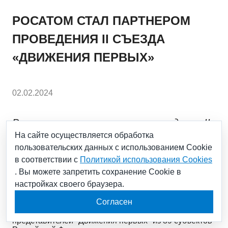
РОСАТОМ СТАЛ ПАРТНЕРОМ
ПРОВЕДЕНИЯ II СЪЕЗДА
«ДВИЖЕНИЯ ПЕРВЫХ»
02.02.2024
Росатом стал партнером проведения II
На сайте осуществляется обработка
съезда «Движения первых», который
пользовательских данных с использованием Cookie
завершился 2 февраля в Москве, на
в соответствии с
Политикой использования Cookies
площадке Международной выставки-
. Вы можете запретить сохранение Cookie в
форума «Россия» на ВДНХ
настройках своего браузера.
Согласен
Участниками мероприятия стали более 3 тыс.
представителей "Движения первых" из 89 субъектов