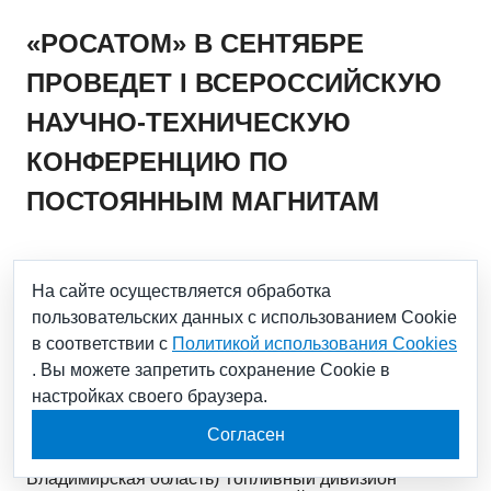
«РОСАТОМ» В СЕНТЯБРЕ
ПРОВЕДЕТ I ВСЕРОССИЙСКУЮ
НАУЧНО-ТЕХНИЧЕСКУЮ
КОНФЕРЕНЦИЮ ПО
ПОСТОЯННЫМ МАГНИТАМ
05.08.2024
На сайте осуществляется обработка
пользовательских данных с использованием Cookie
На ней представители государства,
в соответствии с
Политикой использования Cookies
производственных площадок, науки и бизнеса
. Вы можете запретить сохранение Cookie в
обсудят пути развития самой быстрорастущей
отрасли в России
настройках своего браузера.
Согласен
25-27 сентября в СК «Суздаль Арена» (г. Суздаль,
Владимирская область) Топливный дивизион