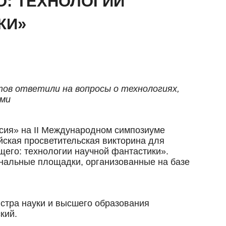
О: ТЕХНОЛОГИИ
КИ»
тов ответили на вопросы о технологиях,
ами
ссия» на II Международном симпозиуме
ская просветительская викторина для
щего: технологии научной фантастики».
ональные площадки, организованные на базе
стра науки и высшего образования
кий.