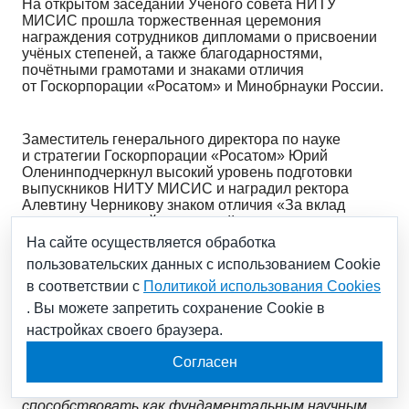
На открытом заседании Учёного совета НИТУ
МИСИС прошла торжественная церемония
награждения сотрудников дипломами о присвоении
учёных степеней, а также благодарностями,
почётными грамотами и знаками отличия
от Госкорпорации «Росатом» и Минобрнауки России.
Заместитель генерального директора по науке
и стратегии Госкорпорации «Росатом» Юрий
Оленинподчеркнул высокий уровень подготовки
выпускников НИТУ МИСИС и наградил ректора
Алевтину Черникову знаком отличия «За вклад
в развитие атомной отрасли» II степени.
На сайте осуществляется обработка
пользовательских данных с использованием Cookie
«Ежегодно мы принимаем на работу около
в соответствии с
Политикой использования Cookies
30 выпускников МИСИС, и у всех отмечаем сильные
профессиональные компетенции. Молодые
. Вы можете запретить сохранение Cookie в
специалисты востребованы практически во всех
настройках своего браузера.
дивизионах корпорации, поэтому связь
с университетом через научные кадры является
Согласен
для нас стратегически важной. Уверен, что
дальнейшее развитие сотрудничества будет
способствовать как фундаментальным научным