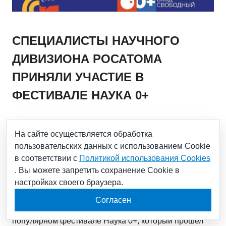
СПЕЦИАЛИСТЫ НАУЧНОГО
ДИВИЗИОНА РОСАТОМА
ПРИНЯЛИ УЧАСТИЕ В
ФЕСТИВАЛЕ НАУКА 0+
11.10.2021
На сайте осуществляется обработка
пользовательских данных с использованием Cookie
Екатерина Солнцева, советник ЧУ «Наука и
в соответствии с
Политикой использования Cookies
инновации» и Егор Данилов, начальник лаборатории
. Вы можете запретить сохранение Cookie в
синтеза и новых материалов АО «НИИграфит»
настройках своего браузера.
выступили с лекциями о современных достижениях
ученых научного дивизиона Госкорпорации
Согласен
«Росатом» на ключевом мероприятии Года науки и
технологий в России – Всероссийском научно-
популярном фестивале Наука 0+, который прошел