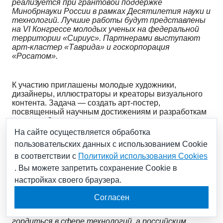
реализуется при грантовой поддержке
Минобрнауки России в рамках Десятилетия науки и
технологий. Лучшие работы будут представлены
на VI Конгрессе молодых ученых на федеральной
территории «Сириус». Партнерами выступают
арт-кластер «Таврида» и госкорпорация
«Росатом».
К участию приглашены молодые художники,
дизайнеры, иллюстраторы и креаторы визуального
контента. Задача — создать арт-постер,
посвященный научным достижениям и разработкам
в рамках Стратегии научно-технологического
развития Российской Федерации, утвержденной
На сайте осуществляется обработка
Президентом России.
пользовательских данных с использованием Cookie
в соответствии с
Политикой использования Cookies
«Рассказывать о науке можно не только языком
. Вы можете запретить сохранение Cookie в
цифр и формул. Проект „НаучАрт“ позволит
настройках своего браузера.
привлечь к популяризации науки художников,
которые с помощью визуальных образов и
Согласен
цифровых инструментов помогут показать
широкой аудитории, что России есть чем
гордиться в сфере технологий, а российским