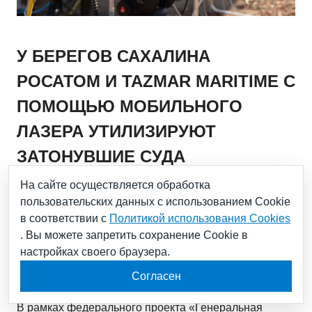
У БЕРЕГОВ САХАЛИНА
РОСАТОМ И TAZMAR MARITIME С
ПОМОЩЬЮ МОБИЛЬНОГО
ЛАЗЕРА УТИЛИЗИРУЮТ
ЗАТОНУВШИЕ СУДА
На сайте осуществляется обработка
пользовательских данных с использованием Cookie
16.10.2023
в соответствии с
Политикой использования Cookies
. Вы можете запретить сохранение Cookie в
Уникальная российская разработка позволяет
настройках своего браузера.
ускорить процесс «уборки» акваторий от
накопившегося промышленного мусора.
Согласен
В рамках федерального проекта «Генеральная