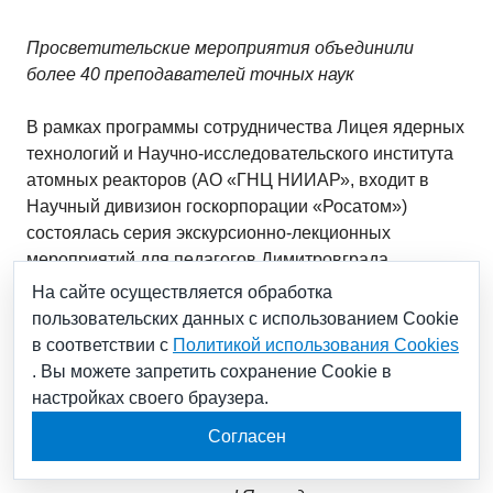
Просветительские мероприятия объединили
более 40 преподавателей точных наук
В рамках программы сотрудничества Лицея ядерных
технологий и Научно-исследовательского института
атомных реакторов (АО «ГНЦ НИИАР», входит в
Научный дивизион госкорпорации «Росатом»)
состоялась серия экскурсионно-лекционных
мероприятий для педагогов Димитровграда.
Научные лаборатории, реакторные установки и
На сайте осуществляется обработка
производственные подразделения предприятия
пользовательских данных с использованием Cookie
посетили преподаватели физики, математики,
в соответствии с
Политикой использования Cookies
информатики и химии. Отдельную насыщенную
. Вы можете запретить сохранение Cookie в
программу подготовили для учителей биологии,
настройках своего браузера.
географии и представителей начальной школы.
Согласен
«Экскурсии на площадку ГНЦ НИИАР стали