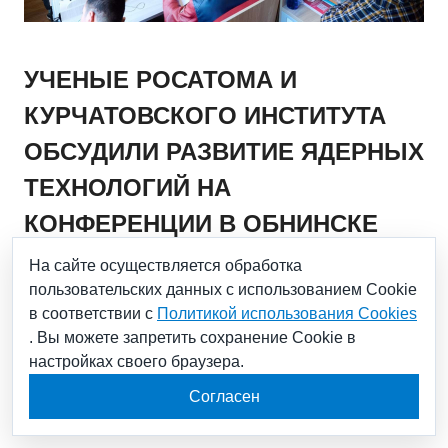
УЧЕНЫЕ РОСАТОМА И
КУРЧАТОВСКОГО ИНСТИТУТА
ОБСУДИЛИ РАЗВИТИЕ ЯДЕРНЫХ
ТЕХНОЛОГИЙ НА
КОНФЕРЕНЦИИ В ОБНИНСКЕ
На сайте осуществляется обработка
пользовательских данных с использованием Cookie
01.07.2024
в соответствии с
Политикой использования Cookies
. Вы можете запретить сохранение Cookie в
Эксперты рассказали молодым специалистам и
настройках своего браузера.
студентам про реализуемые проекты в ядерных и
термоядерных направлениях, ядерной медицине и
Согласен
новых материалах