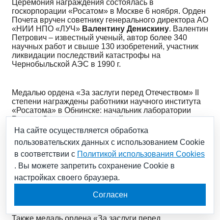
Церемония награждения состоялась в
госкорпорации «Росатом» в Москве 6 ноября. Орден
Почета вручен советнику генерального директора АО
«НИИ НПО «ЛУЧ»
Валентину Денискину
. Валентин
Петрович – известный ученый, автор более 340
научных работ и свыше 130 изобретений, участник
ликвидации последствий катастрофы на
Чернобыльской АЭС в 1990 г.
Медалью ордена «За заслуги перед Отечеством» II
степени награждены работники научного института
«Росатома» в Обнинске: начальник лаборатории
Виктор Свиридов
и ведущий инженер-
исследователь
Владимир Таланов
. Виктор
На сайте осуществляется обработка
Иванович много лет занимается решением задач по
пользовательских данных с использованием Cookie
повышению уровня ядерной безопасности, а
в соответствии с
Политикой использования Cookies
Владимир Викторович работает над созданием
методик измерения ядерных материалов и
. Вы можете запретить сохранение Cookie в
разрабатывает курсы обучения и повышения
настройках своего браузера.
квалификации специалистов в области учета и
контроля ядерных материалов.
Согласен
Также медаль ордена «За заслуги перед