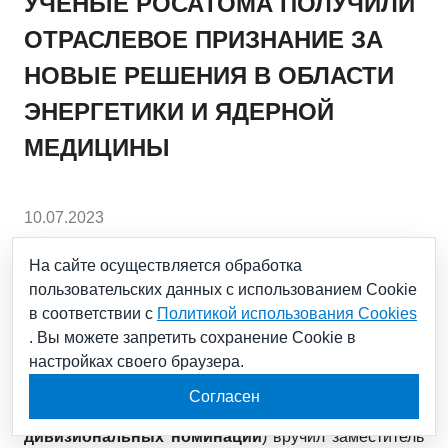
УЧЕНЫЕ РОСАТОМА ПОЛУЧИЛИ
ОТРАСЛЕВОЕ ПРИЗНАНИЕ ЗА
НОВЫЕ РЕШЕНИЯ В ОБЛАСТИ
ЭНЕРГЕТИКИ И ЯДЕРНОЙ
МЕДИЦИНЫ
10.07.2023
На сайте осуществляется обработка
58 специалистов научного блока стали лауреатами
самой масштабной отраслевой программы
пользовательских данных с использованием Cookie
признания «Человек года Росатома – 2023».
в соответствии с
Политикой использования Cookies
Юбилейная, X церемония награждения финалистов
. Вы можете запретить сохранение Cookie в
состоялась 4 июля в Санкт-Петербурге, в большом
концертном зале «Октябрьский».
настройках своего браузера.
Согласен
Награды специалистам научного блока (в рамках
дивизиональных номинаций
) вручил заместитель