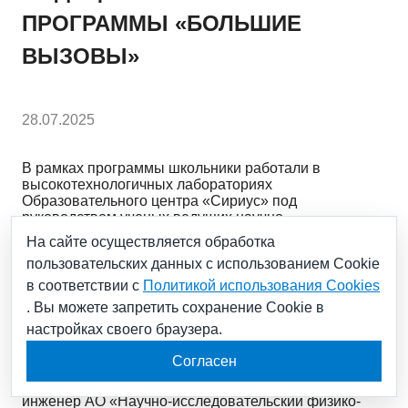
ПРОГРАММЫ «БОЛЬШИЕ
ВЫЗОВЫ»
28.07.2025
В рамках программы школьники работали в
высокотехнологичных лабораториях
Образовательного центра «Сириус» под
руководством ученых ведущих научно-
исследовательских институтов и предприятий России
На сайте осуществляется обработка
над решением реальных задач, стоящих перед
пользовательских данных с использованием Cookie
современной наукой.
в соответствии с
Политикой использования Cookies
. Вы можете запретить сохранение Cookie в
Активное участие в «Больших вызовах» приняли
настройках своего браузера.
ученые «Росатома». Эксперты Научного дивизиона
госкорпорации читали лекции и проводили
Согласен
практические занятия, погружая ребят в
удивительный мир «атомной» науки. Главный
инженер АО «Научно-исследовательский физико-