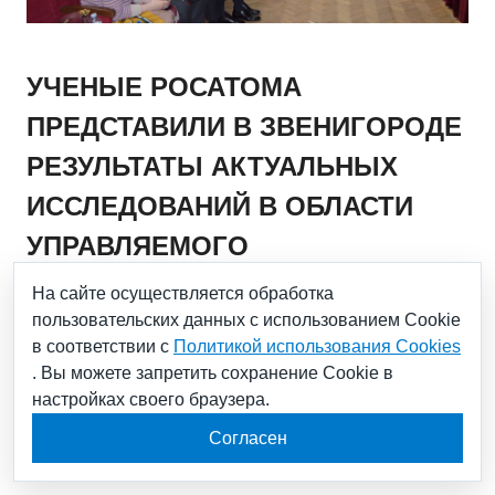
УЧЕНЫЕ РОСАТОМА
ПРЕДСТАВИЛИ В ЗВЕНИГОРОДЕ
РЕЗУЛЬТАТЫ АКТУАЛЬНЫХ
ИССЛЕДОВАНИЙ В ОБЛАСТИ
УПРАВЛЯЕМОГО
ТЕРМОЯДЕРНОГО СИНТЕЗА
На сайте осуществляется обработка
пользовательских данных с использованием Cookie
в соответствии с
Политикой использования Cookies
22.03.2024
. Вы можете запретить сохранение Cookie в
настройках своего браузера.
На 51-й Международной конференция по физике
Согласен
плазмы и управляемому термоядерному синтезу
было представлено около 250 докладов