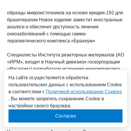
образцы микроисточников на основе иридия-192 для
брахитерапии Новое изделие заместит иностранные
аналоги и обеспечит доступность лечения
онкозаболеваний с помощью гамма-
терапевтического комплекса «Брахиум»
Специалисты Института реакторных материалов (АО
«ИРМ», входит в Научный дивизион госкорпорации
«Росатом») разработали источники ионизирующего
излучения для брахитерапии на основе изотопа
На сайте осуществляется обработка
иридия-192. Высокодозовая терапия с
пользовательских данных с использованием Cookie
использованием таких источников направлена на
в соответствии с
Политикой использования Cookies
бережное (для пациента и терапевта) и
. Вы можете запретить сохранение Cookie в
эффективное лечение злокачественных опухолей
настройках своего браузера.
большого количества внутриполостных и
Согласен
внутритканевых локализаций.