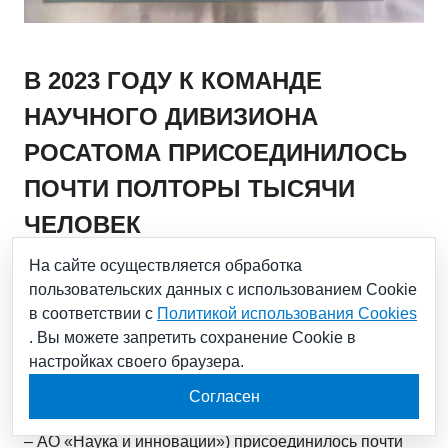
В 2023 ГОДУ К КОМАНДЕ
НАУЧНОГО ДИВИЗИОНА
РОСАТОМА ПРИСОЕДИНИЛОСЬ
ПОЧТИ ПОЛТОРЫ ТЫСЯЧИ
ЧЕЛОВЕК
На сайте осуществляется обработка
пользовательских данных с использованием Cookie
05.02.2024
в соответствии с
Политикой использования Cookies
. Вы можете запретить сохранение Cookie в
Более половины из них – молодежь
настройках своего браузера.
Согласен
В 2023 году к команде научного дивизиона
Госкорпорации «Росатом» (управляющая компания
– АО «Наука и инновации») присоединилось почти