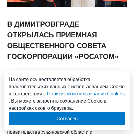
В ДИМИТРОВГРАДЕ
ОТКРЫЛАСЬ ПРИЕМНАЯ
ОБЩЕСТВЕННОГО СОВЕТА
ГОСКОРПОРАЦИИ «РОСАТОМ»
18.07.2023
На сайте осуществляется обработка
пользовательских данных с использованием Cookie
18 июля 2023 года в Димитровграде открылась
в соответствии с
Политикой использования Cookies
приемная Общественного совета Госкорпорации
. Вы можете запретить сохранение Cookie в
«Росатом».
настройках своего браузера.
Согласен
На мероприятие были приглашены представители
Госкорпорации «Росатом», ее организаций,
правительства Ульяновской области и