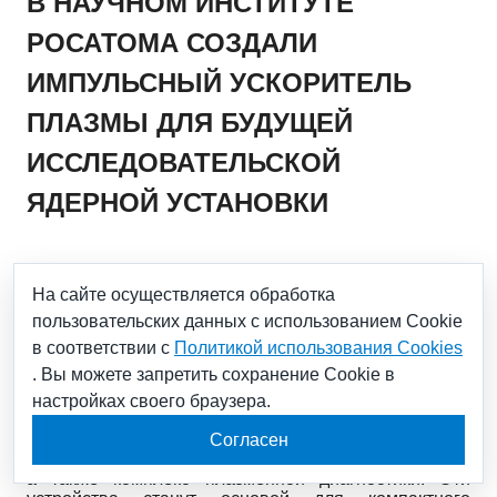
В НАУЧНОМ ИНСТИТУТЕ
РОСАТОМА СОЗДАЛИ
ИМПУЛЬСНЫЙ УСКОРИТЕЛЬ
ПЛАЗМЫ ДЛЯ БУДУЩЕЙ
ИССЛЕДОВАТЕЛЬСКОЙ
ЯДЕРНОЙ УСТАНОВКИ
21.03.2022
На сайте осуществляется обработка
пользовательских данных с использованием Cookie
Специалисты Троицкого института инновационных и
в соответствии с
Политикой использования Cookies
термоядерных исследований (АО «ГНЦ РФ
. Вы можете запретить сохранение Cookie в
ТРИНИТИ», входит в научный дивизион
Госкорпорации «Росатом» – АО «Наука и
настройках своего браузера.
инновации») создали новый мощный импульсный
ускоритель плазмы, конденсаторный накопитель для
Согласен
его питания с запасаемой энергией 2,2 мегаджоуля,
а также комплекс плазменной диагностики. Эти