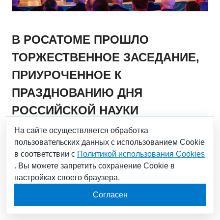
В РОСАТОМЕ ПРОШЛО
ТОРЖЕСТВЕННОЕ ЗАСЕДАНИЕ,
ПРИУРОЧЕННОЕ К
ПРАЗДНОВАНИЮ ДНЯ
РОССИЙСКОЙ НАУКИ
На сайте осуществляется обработка
пользовательских данных с использованием Cookie
08.02.2023
в соответствии с
Политикой использования Cookies
. Вы можете запретить сохранение Cookie в
В преддверии Дня российской науки 7 февраля в
настройках своего браузера.
Госкорпорации «Росатом» состоялось традиционное
торжественное заседание, посвященное
Согласен
праздничной дате и подведению научных итогов
прошедшего года.