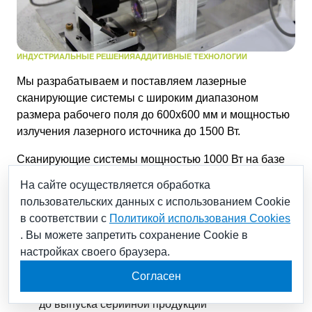
ИНДУСТРИАЛЬНЫЕ РЕШЕНИЯ
АДДИТИВНЫЕ ТЕХНОЛОГИИ
Мы разрабатываем и поставляем лазерные
сканирующие системы с широким диапазоном
размера рабочего поля до 600х600 мм и мощностью
излучения лазерного источника до 1500 Вт.
Сканирующие системы мощностью 1000 Вт на базе
собственных технологических решений российского
На сайте осуществляется обработка
производства, применяемые в аддитивном
пользовательских данных с использованием Cookie
оборудовании (3D-принтерах, лазерных
в соответствии с
Политикой использования Cookies
маркировщиках), обеспечивают высокую
. Вы можете запретить сохранение Cookie в
стабильность работы и надежность.
настройках своего браузера.
Предоставление полного спектра услуг: от
Согласен
разработки изделий по требованиям заказчика
до выпуска серийной продукции