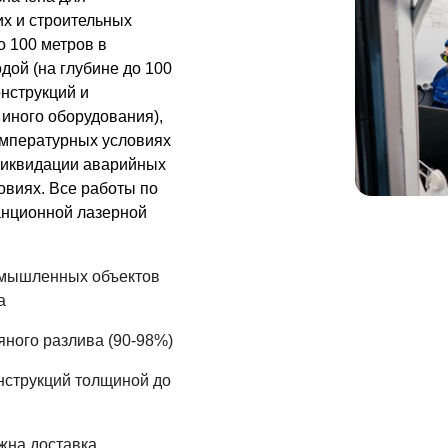
их и строительных
о 100 метров в
дой (на глубине до 100
нструкций и
 иного оборудования),
температурных условиях
 ликвидации аварийных
овиях. Все работы по
нционной лазерной
омышленных объектов
а
ного разлива (90-98%)
струкций толщиной до
жна доставка