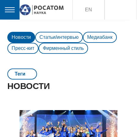
EN
Новости
Статьи/интервью
Медиабанк
Пресс-кит
Фирменный стиль
Teги
НОВОСТИ