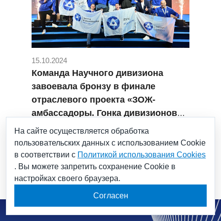
15.10.2024
Команда Научного дивизиона
завоевала бронзу в финале
отраслевого проекта «ЗОЖ-
амбассадоры. Гонка дивизионов» -
«АтомСлет-2024»
#Гонка героев
На сайте осуществляется обработка
#Научный дивизион Росатома
пользовательских данных с использованием Cookie
#АтомСпорт
#Атомслет-2024
в соответствии с
Политикой использования Cookies
. Вы можете запретить сохранение Cookie в
настройках своего браузера.
Согласен