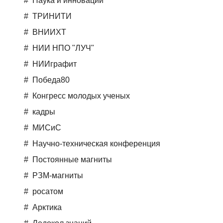
Наука и инновации
ТРИНИТИ
ВНИИХТ
НИИ НПО "ЛУЧ"
НИИграфит
Победа80
Конгресс молодых ученых
кадры
МИСиС
Научно-техническая конференция
Постоянные магниты
РЗМ-магниты
росатом
Арктика