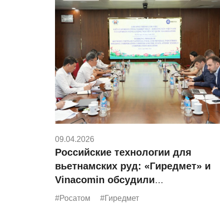
09.04.2026
Российские технологии для
вьетнамских руд: «Гиредмет» и
Vinacomin обсудили
сотрудничество
#Росатом
#Гиредмет
по редкоземельным металлам и