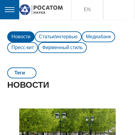
EN
Новости
Статьи/интервью
Медиабанк
Пресс-кит
Фирменный стиль
Teги
НОВОСТИ