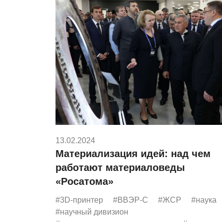
13.02.2024
Материализация идей: над чем
работают материаловеды
«Росатома»
#3D-принтер
#ВВЭР-С
#ЖСР
#наука
#научный дивизион