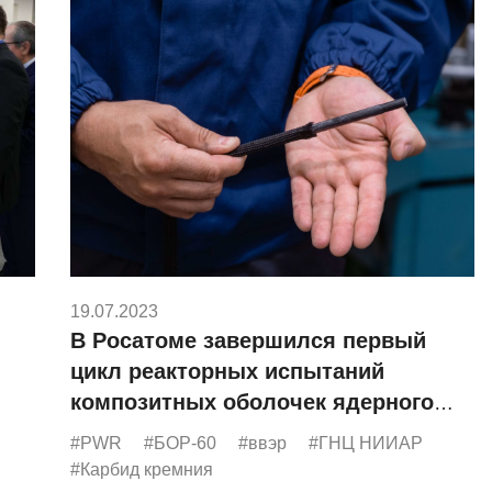
19.07.2023
В Росатоме завершился первый
цикл реакторных испытаний
композитных оболочек ядерного
топлива из карбида кремния
#PWR
#БОР-60
#ввэр
#ГНЦ НИИАР
#Карбид кремния