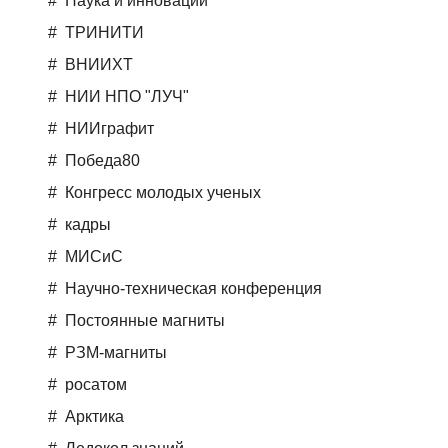
Наука и инновации
ТРИНИТИ
ВНИИХТ
НИИ НПО "ЛУЧ"
НИИграфит
Победа80
Конгресс молодых ученых
кадры
МИСиС
Научно-техническая конференция
Постоянные магниты
РЗМ-магниты
росатом
Арктика