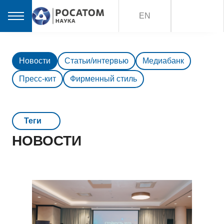
EN
Новости
Статьи/интервью
Медиабанк
Пресс-кит
Фирменный стиль
Teги
НОВОСТИ