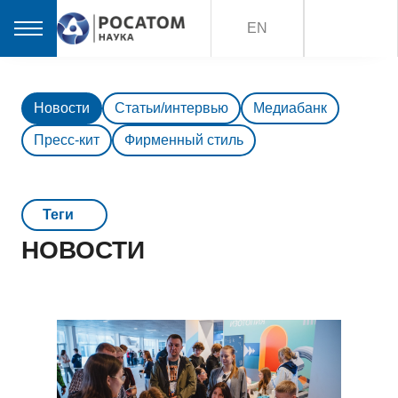
EN
Новости
Статьи/интервью
Медиабанк
Пресс-кит
Фирменный стиль
Teги
НОВОСТИ