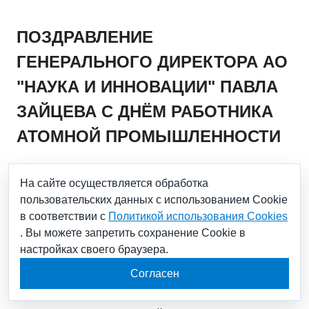
ПОЗДРАВЛЕНИЕ
ГЕНЕРАЛЬНОГО ДИРЕКТОРА АО
"НАУКА И ИННОВАЦИИ" ПАВЛА
ЗАЙЦЕВА С ДНЁМ РАБОТНИКА
АТОМНОЙ ПРОМЫШЛЕННОСТИ
На сайте осуществляется обработка
28.09.2023
пользовательских данных с использованием Cookie
в соответствии с
Политикой использования Cookies
Уважаемые коллеги и друзья! Дорогие ветераны!
. Вы можете запретить сохранение Cookie в
настройках своего браузера.
Поздравляю вас с Днём работника атомной
Согласен
промышленности!