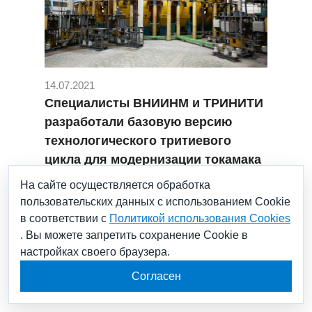
14.07.2021
Специалисты ВНИИНМ и ТРИНИТИ
разработали базовую версию
технологического тритиевого
цикла для модернизации токамака
#JET
#TFTR
#Бочвара
#ВНИИНМ
На сайте осуществляется обработка
#госкорпорация росатом
пользовательских данных с использованием Cookie
#Наука и инновации
#научный дивизион
в соответствии с
Политикой использования Cookies
#росатом
#ТВЭЛ
#термояд
#токамак
. Вы можете запретить сохранение Cookie в
#ТРИНИТИ
настройках своего браузера.
Согласен