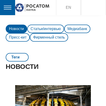
EN
Новости
Статьи/интервью
Медиабанк
Пресс-кит
Фирменный стиль
Teги
НОВОСТИ